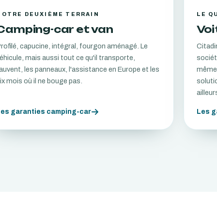
NOTRE DEUXIÈME TERRAIN
LE Q
Camping-car et van
Voi
rofilé, capucine, intégral, fourgon aménagé. Le
Citadin
éhicule, mais aussi tout ce qu'il transporte,
sociét
'auvent, les panneaux, l'assistance en Europe et les
même 
ix mois où il ne bouge pas.
soluti
ailleur
Les garanties camping-car
Les g