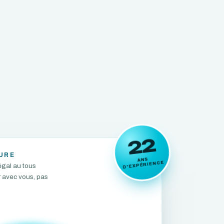
22
URE
ANS
D'EXPÉRIENCE
égal au tous
r avec vous, pas