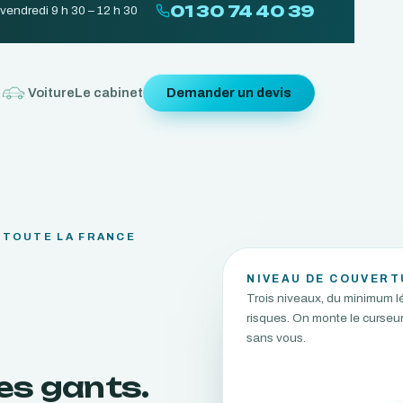
01 30 74 40 39
 vendredi 9 h 30 – 12 h 30
r
Voiture
Le cabinet
Demander un devis
 TOUTE LA FRANCE
NIVEAU DE COUVERT
Trois niveaux, du minimum l
risques. On monte le curseu
sans vous.
es gants.