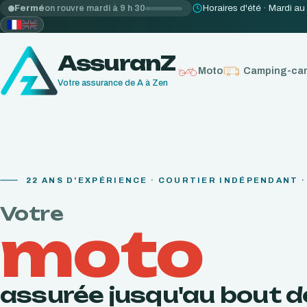
Horaires d'été · Mardi au
Fermé
on rouvre mardi à 9 h 30
AssuranZ
Moto
Camping-ca
Votre assurance de A à Zen
22
ANS D'EXPÉRIENCE · COURTIER INDÉPENDANT ·
Votre
moto
assurée jusqu'au bout d