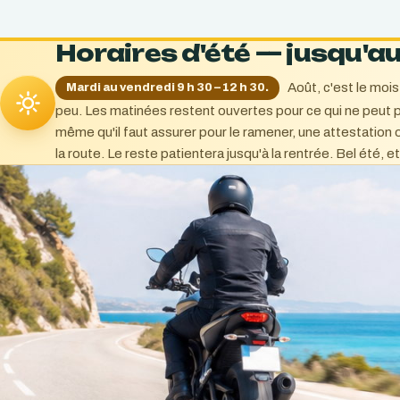
Horaires d'été — jusqu'au
Août, c'est le mois
Mardi au vendredi 9 h 30 – 12 h 30.
peu. Les matinées restent ouvertes pour ce qui ne peut p
même qu'il faut assurer pour le ramener, une attestation o
la route. Le reste patientera jusqu'à la rentrée. Bel été, e