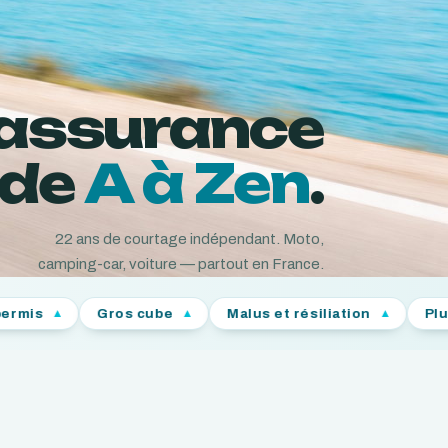
 assurance
de
A à Zen
.
22
ans de courtage indépendant. Moto,
camping-car, voiture — partout en France.
Gros cube
Malus et résiliation
Plus de 20 co