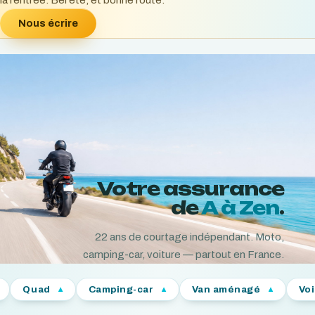
la rentrée. Bel été, et bonne route.
Nous écrire
Votre assurance
de
A à Zen
.
22
ans de courtage indépendant. Moto,
camping-car, voiture — partout en France.
Camping-car
Van aménagé
Voiture