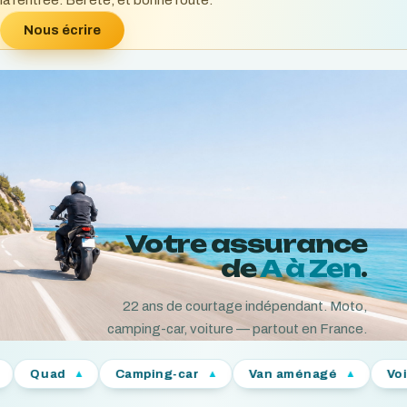
la rentrée. Bel été, et bonne route.
Nous écrire
Votre assurance
de
A à Zen
.
22
ans de courtage indépendant. Moto,
camping-car, voiture — partout en France.
Camping-car
Van aménagé
Voiture