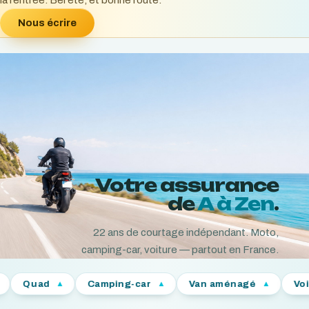
la rentrée. Bel été, et bonne route.
Nous écrire
Votre assurance
de
A à Zen
.
22
ans de courtage indépendant. Moto,
camping-car, voiture — partout en France.
Camping-car
Van aménagé
Voiture