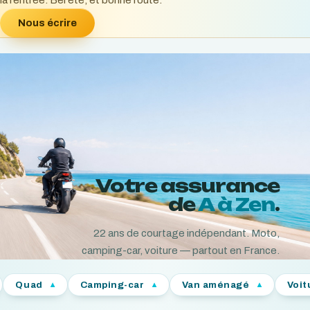
la rentrée. Bel été, et bonne route.
Nous écrire
Votre assurance
de
A à Zen
.
22
ans de courtage indépendant. Moto,
camping-car, voiture — partout en France.
Camping-car
Van aménagé
Voiture