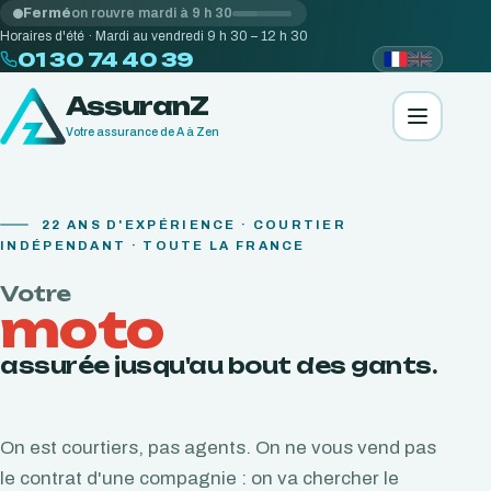
Fermé
on rouvre mardi à 9 h 30
Horaires d'été · Mardi au vendredi 9 h 30 – 12 h 30
01 30 74 40 39
AssuranZ
Votre assurance de A à Zen
22
ANS D'EXPÉRIENCE · COURTIER
INDÉPENDANT · TOUTE LA FRANCE
Votre
moto
assurée jusqu'au bout des gants.
On est courtiers, pas agents. On ne vous vend pas
le contrat d'une compagnie : on va chercher le