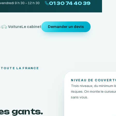
01 30 74 40 39
 vendredi 9 h 30 – 12 h 30
r
Voiture
Le cabinet
Demander un devis
 TOUTE LA FRANCE
NIVEAU DE COUVERT
Trois niveaux, du minimum l
risques. On monte le curseu
sans vous.
es gants.