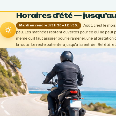
Horaires d'été — jusqu'au
Août, c'est le mois
Mardi au vendredi 9 h 30 – 12 h 30.
peu. Les matinées restent ouvertes pour ce qui ne peut p
même qu'il faut assurer pour le ramener, une attestation o
la route. Le reste patientera jusqu'à la rentrée. Bel été, e