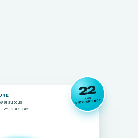
22
URE
ANS
D'EXPÉRIENCE
égal au tous
r avec vous, pas