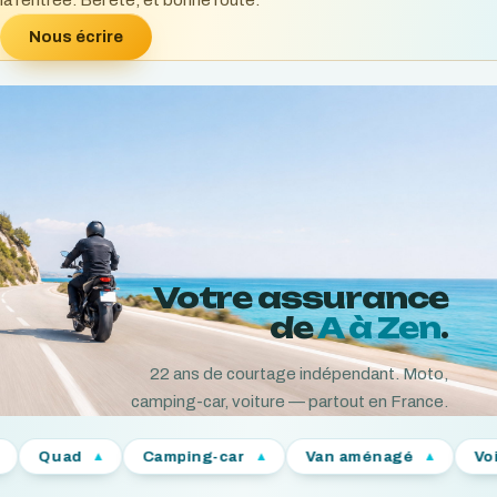
la rentrée. Bel été, et bonne route.
Nous écrire
Votre assurance
de
A à Zen
.
22
ans de courtage indépendant. Moto,
camping-car, voiture — partout en France.
Camping-car
Van aménagé
Voiture