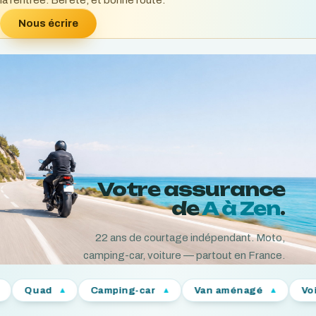
la rentrée. Bel été, et bonne route.
Nous écrire
Votre assurance
de
A à Zen
.
22
ans de courtage indépendant. Moto,
camping-car, voiture — partout en France.
Camping-car
Van aménagé
Voiture