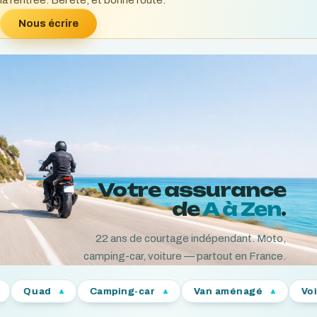
la rentrée. Bel été, et bonne route.
Nous écrire
Votre assurance
de
A à Zen
.
22
ans de courtage indépendant. Moto,
camping-car, voiture — partout en France.
Camping-car
Van aménagé
Voiture