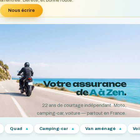
la rentrée. Bel été, et bonne route.
Nous écrire
Votre assurance
de
A à Zen
.
22
ans de courtage indépendant. Moto,
camping-car, voiture — partout en France.
Camping-car
Van aménagé
Voiture